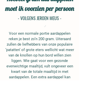
moet ik voorzien per persoon
- VOLGENS JEROEN MEUS -
Voor een normale portie aardappelen
reken je best zo’n 200 gram. Uiteraard
zullen de liefhebbers van onze populaire
‘patatten’ of grote eters wellicht wat meer
van de knollen op hun bord willen zien
liggen. Wie gaat voor een gezonde
evenwichtige maaltijd, vult ongeveer een
kwart van de totale maaltijd in met
aardappelen. Een extra aardappel kan
geen kwaad. Het is vooral belangrijk om
rekening te houden met de
bereidingswijze. Een simpele gekookte
aardappel kan je in dat opzicht niet
vergelijken met een portie friet.